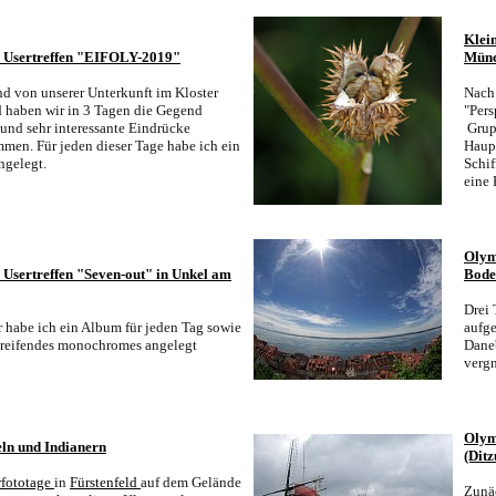
Klein
 Usertreffen "EIFOLY-2019"
Münc
d von unserer Unterkunft im Kloster
Nach
d haben wir in 3 Tagen die Gegend
"Pers
und sehr interessante Eindrücke
Grup
men. Für jeden dieser Tage habe ich ein
Haupt
gelegt.
Schif
eine 
Olym
Usertreffen "Seven-out" in Unkel am
Bode
Drei 
 habe ich ein Album für jeden Tag sowie
aufge
greifendes monochromes angelegt
Dane
verg
Olym
ln und Indianern
(Dit
rfototage
in
Fürstenfeld
auf dem Gelände
Zunä