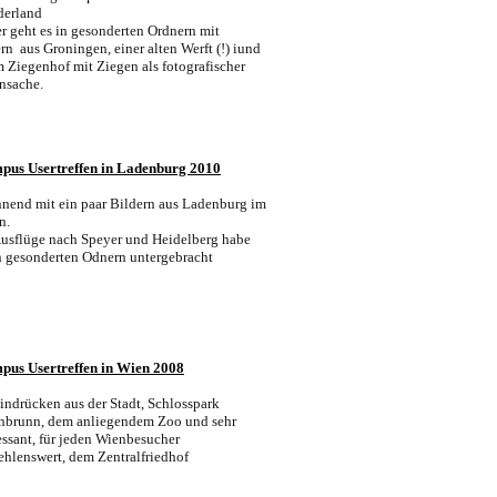
derland
r geht es in gesonderten Ordnern mit
rn aus Groningen, einer alten Werft (!) iund
 Ziegenhof mit Ziegen als fotografischer
nsache.
pus Usertreffen in Ladenburg 2010
nend mit ein paar Bildern aus Ladenburg im
en.
usflüge nach Speyer und Heidelberg habe
in gesonderten Odnern untergebracht
pus Usertreffen in Wien 200
8
indrücken aus der Stadt, Schlosspark
nbrunn, dem anliegendem Zoo und sehr
essant, für jeden Wienbesucher
hlenswert, dem Zentralfriedhof