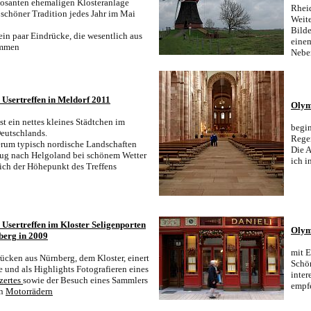
posanten ehemaligen Klosteranlage
Rhei
 schöner Tradition jedes Jahr im Mai
Weite
Bilde
ein paar Eindrücke, die wesentlich aus
einem
ammen
Nebe
Usertreffen in Meldorf 201
1
Olym
ist ein nettes kleines Städtchen im
begin
eutschlands.
Reg
rum typisch nordische Landschaften
Die A
lug nach Helgoland bei schönem Wetter
ich 
ich der Höhepunkt des Treffens
Usertreffen
im Kloster Seligenporten
Olym
berg
in 2009
mit E
ücken aus Nürnberg, dem Kloster, einert
Schö
 und als Highlights Fotografieren eines
inter
zertes
sowie der Besuch eines Sammlers
empfe
en
Motorrädern