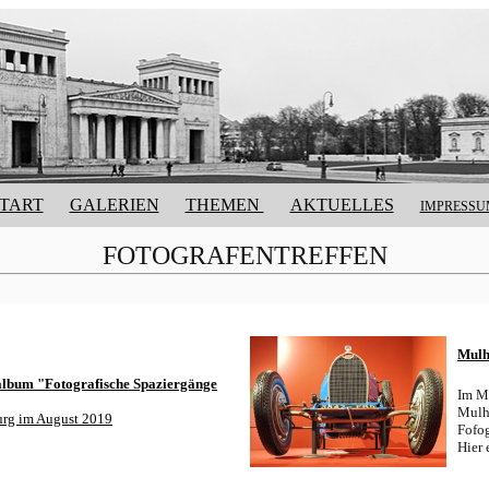
TART
GALERIEN
THEMEN
AKTUELLES
IMPRESS
FOTOGRAFENTREFFEN
Mulh
lbum "Fotografische Spaziergänge
Im M
Mulh
rg im August 2019
Fofog
Hier 