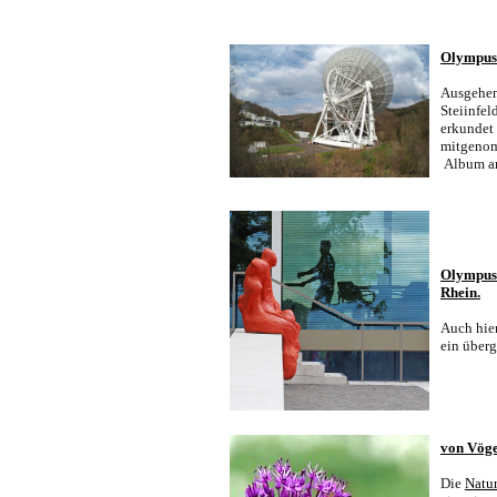
Olympus
Ausgehen
Steiinfel
erkundet 
mitgenom
Album an
Olympus 
Rhein.
Auch hier
ein über
von Vöge
Die
Natu