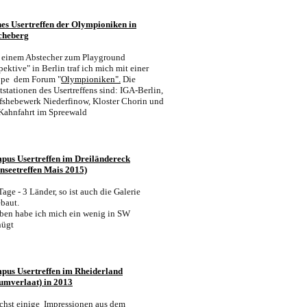
es Usertreffen der
Olympioniken
in
heberg
 einem Abstecher zum Playground
pektive" in Berlin traf ich mich mit einer
pe dem Forum "
Olympioniken".
Die
stationen des Usertreffens sind: IGA-Berlin,
fshebewerk Niederfinow, Kloster Chorin und
Kahnfahrt im Spreewald
pus Usertreffen im Dreiländereck
nseetreffen Mais 2015)
Tage - 3 Länder, so ist auch die Galerie
baut.
ben habe ich mich ein wenig in SW
nügt
pus Usertreffen i
m Rheiderland
zumverlaat) in 2013
chst einige Impressionen aus dem