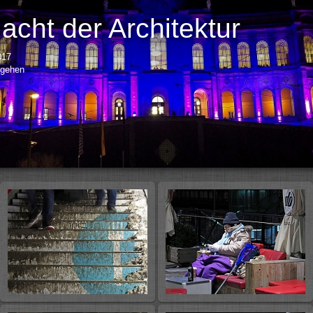
cht der Architektur
017
igehen
D