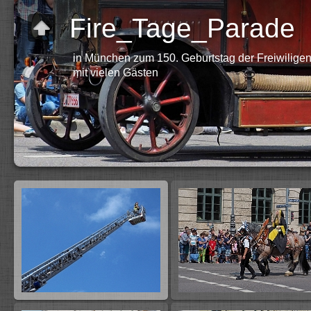
Fire_Tage_Parade
in München zum 150. Geburtstag der Freiwilig
mit vielen Gästen