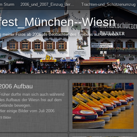
m Sturm
2006_und_2007_Einzug_der_Wirte
Trachten-und_Schützenumzug
fest_München--Wiesn
meiner Fotos ab 2006 als Beobachter des Treibens auf der Wiesn
2006 Aufbau
Früher durfte man sich auch während
des Aufbaus der Wiesn frei auf dem
Gelände bewegen.
Hier einige Bilder vom Juli 2006
29 Bilder