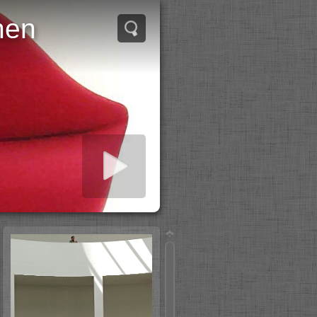
hen
iashow starten