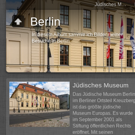
Jüdisches Museum
Berlin
In diesem Album sammle ich Bilder meiner
Besuche in Berlin
Jüdisches Museum
Das Jüdische Museum Berli
im Berliner Ortsteil Kreuzber
ist das größte jüdische
Museum Europas. Es wurde
im September 2001 als
Stiftung öffentlichen Rechts
eröffnet. Mit seinen