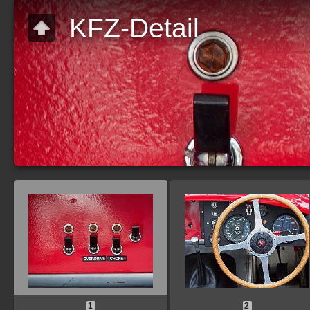
KFZ-Detail
1
2