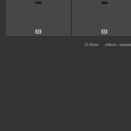
21
22
22 Bilder ·
jAlbum - anpas