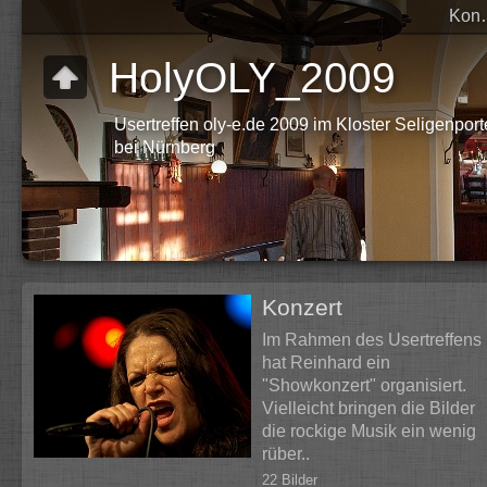
Ko
HolyOLY_2009
Usertreffen oly-e.de 2009 im Kloster Seligenpor
bei Nürnberg
Konzert
Im Rahmen des Usertreffens
hat Reinhard ein
"Showkonzert" organisiert.
Vielleicht bringen die Bilder
die rockige Musik ein wenig
rüber..
22 Bilder