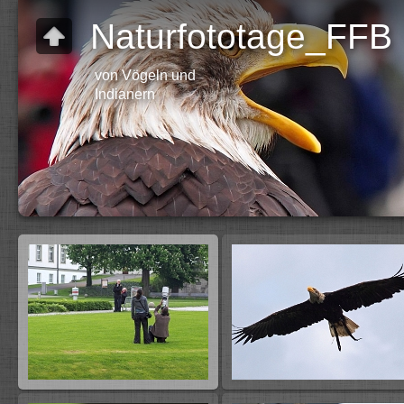
Naturfototage_FFB
von Vögeln und
Indianern