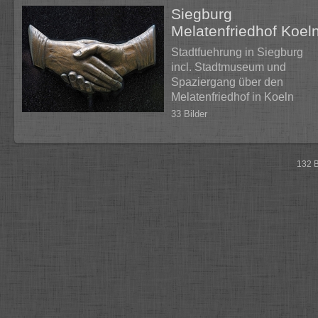
Siegburg
Melatenfriedhof Koel
Stadtfuehrung in Siegburg
incl. Stadtmuseum und
Spaziergang über den
Melatenfriedhof in Koeln
33 Bilder
132 