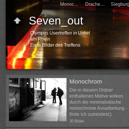
Monochrom
Drachenfels
Seven_out
Olympus Usertreffen in Unkel
am Rhein
Erste Bilder des Treffens
Monochrom
Die in diesem Ordner
enthaltenen Motive wirken
durch die minimalistische
monochrome Ausarbeitung -
finde ich zumindest:)
30 Bilder