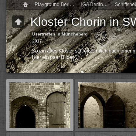
Playground Berlin 2017
IGA Berlin 2017
Kloster Chorin in S
Usertreffen in Müncheberg
2017
So ein altes Kloster schreit förmlich nach eine
Hier ein paar Bilder