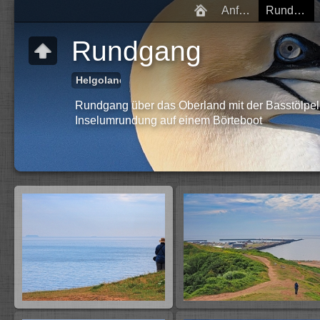
Anfahrt
Rundgang
Rundgang
Helgoland
Rundgang über das Oberland mit der Basstölpel
Inselumrundung auf einem Börteboot