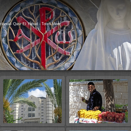
ordantal- Qasr EI Yahud - Totes Meer
D