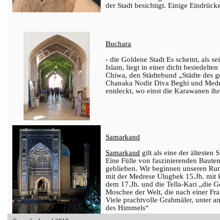
der Stadt besichtigt. Einige Eindrüc
Buchara
- die Goldene Stadt Es scheint, als se
Islam, liegt in einer dicht besiedel
Chiwa, den Städtebund „Städte des 
Chanaka Nodir Diva Beghi und Medre
entdeckt, wo einst die Karawanen ih
Samarkand
Samarkand
gilt als eine der älteste
Eine Fülle von faszinierenden Bauten 
geblieben. Wir beginnen unseren Run
mit der Medrese Ulugbek 15.Jh. mit 
dem 17.Jh. und die Tella-Kari „die 
Moschee der Welt, die nach einer Fr
Viele prachtvolle Grabmäler, unter an
des Himmels“