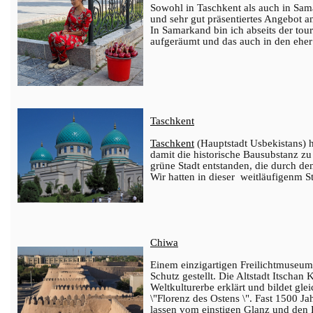
Sowohl in Taschkent als auch in Sama
und sehr gut präsentiertes Angebot a
In Samarkand bin ich abseits der tour
aufgeräumt und das auch in den ehe
Taschkent
T
aschkent
(Hauptstadt Usbekistans) h
damit die historische Bausubstanz zu
grüne Stadt entstanden, die durch d
Wir hatten in dieser weitläufigenm St
Chiwa
Einem einzigartigen Freilichtmuseum
Schutz gestellt. Die Altstadt Itsch
Weltkulturerbe erklärt und bildet g
\"Florenz des Ostens \". Fast 1500 Ja
lassen vom einstigen Glanz und den 