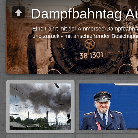
Dampfbahntag A
Eine Fahrt mit der Ammersee-Dampfbahn 
und zurück - mit anschießender Besichti