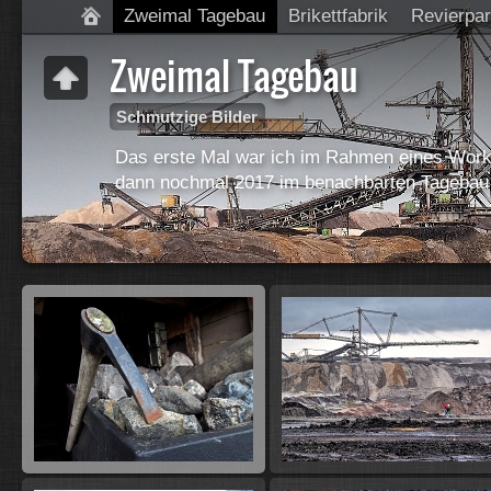
Zweimal Tagebau
Brikettfabrik
Revierpar
Zweimal Tagebau
Schmutzige Bilder
Das erste Mal war ich im Rahmen eines Wor
dann nochmal 2017 im benachbarten Tagebau