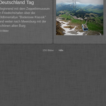
Deutschland Tag
Beginnend mit dem Zeppelinmuseum
in Friedrichshafen über die
Oldtimerrallye "Bodensee Klassik"
und weiter nach Meersburg mit der
schönen alten Burg
49 Bilder
150 Bilder ·
Hilfe