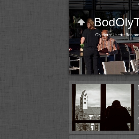
BodOly
Olympus Usertreffen am