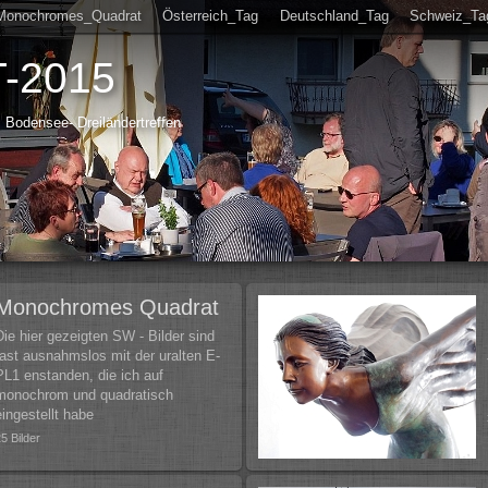
Monochromes_Quadrat
Österreich_Tag
Deutschland_Tag
Schweiz_Ta
T-2015
 Bodensee- Dreiländertreffen
Monochromes Quadrat
Die hier gezeigten SW - Bilder sind
fast ausnahmslos mit der uralten E-
PL1 enstanden, die ich auf
monochrom und quadratisch
eingestellt habe
25 Bilder