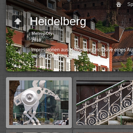
Heidelberg
MetropOly-
2010
Impressionen aus Heidelberg inclusive eines A
mit der Standseilbahn