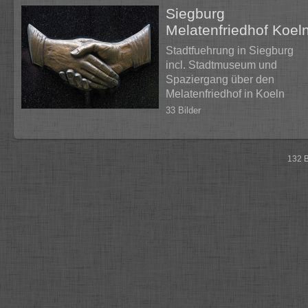
Siegburg
Melatenfriedhof Koel
Stadtfuehrung in Siegburg
incl. Stadtmuseum und
Spaziergang über den
Melatenfriedhof in Koeln
33 Bilder
132 