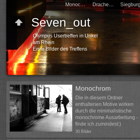
Monochrom
Drachenfels
Seven_out
Olympus Usertreffen in Unkel
am Rhein
Erste Bilder des Treffens
Monochrom
Die in diesem Ordner
enthaltenen Motive wirken
durch die minimalistische
monochrome Ausarbeitung -
finde ich zumindest:)
30 Bilder