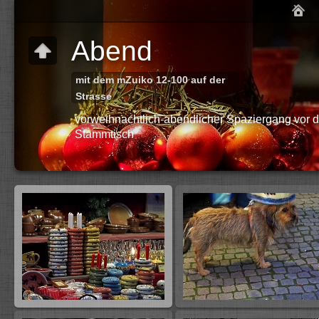
Abend
mit dem mZuiko 12-100 auf der
Strasse
vorweihnachtlich-abendlicher Spaziergang vor 
Stammtisch