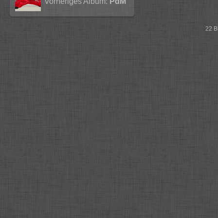
Vorheriges Album:
PdM
22 B