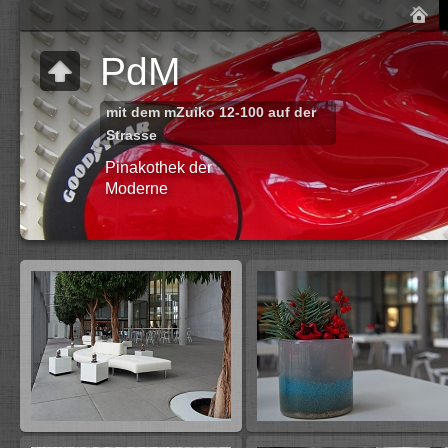
PdM
mit dem mZuiko 12-100 auf der
Strasse
Pinakothek der
Moderne